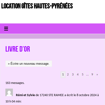
LOCATION GÎTES HAUTES-PYRÉNÉES
Livre d’or
1
2
3
4
5
...
9
»
163 messages.
Rémi et Sylvie
de 17240 STE RAMEE
a écrit le 8 octobre 2024
à
10 h 04 min
: