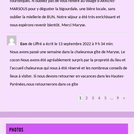
touristiques. N'oubliez pas de vous rendre au village d'ARRENS-
MARSOUS pour y déguster la bigourdale, une bière locale, sans
oublier la miellerie de BUN. Notre séjour a été très enrichissant et
nous espérons revenir bientôt. Merci Maryse.
Eon
de Liffré
a écrit le 13 septembre 2022
à 9 h 34 min
:
Nous avons passé une semaine dans la chaleureux gîte de Maryse, Le
cocon Nous avons été agréablement surpris par la propreté du lieu et
l’accueil chaleureux qui nous à été réservé et les nombreux conseils de
lieux à visiter. Si nous devons retourner en vacances dans les Hautes-
Pyrénées,nous retournerons dans ce gîte
1
2
3
4
5
...
9
»
PHOTOS